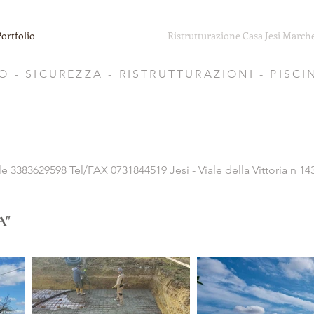
Portfolio
Ristrutturazione Casa Jesi March
 - SICUREZZA - RISTRUTTURAZIONI - PISCI
e 3383629598 Tel/FAX 0731844519 Jesi - Viale della Vittoria n 143
A"