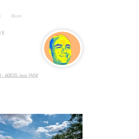
e
More
NE
 - 60035 Jesi (AN)